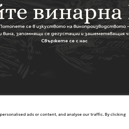
те винарна
Потопете се в изкуството на винопроизводството 
и вина, запомнящи се дегустации и зашеметяващия ча
Свържете се с нас
НАЧАЛО
ПРЕЖИВЯВАНИЯ
МАГАЗИН
ЗА НАС
КО
rsonalised ads or content, and analyse our traffic. By clicking