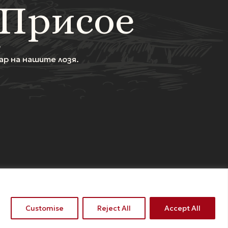
 Присое
–
р на нашите лозя.
НТАКТИ
Customise
Reject All
Accept All