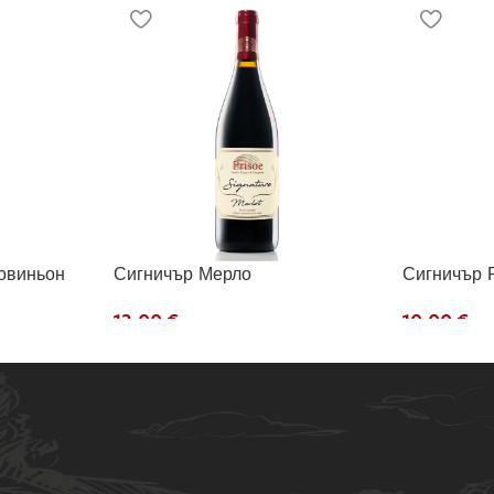
овиньон
Сигничър Мерло
Сигничър 
€
€
та
Добавяне В Количката
Добавяне