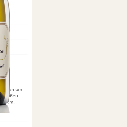
дружен от
ензивен
чност.