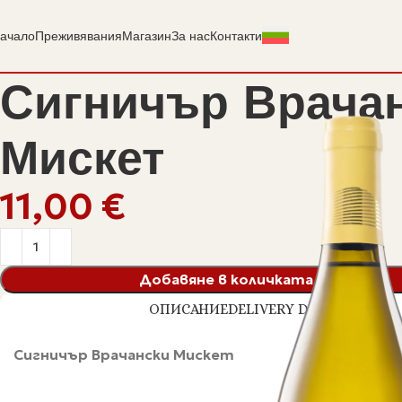
ачало
Преживявания
Магазин
За нас
Контакти
Сигничър Врача
Мискет
€
Добавяне в количката
ОПИСАНИЕ
DELIVERY DETAILS
Сигничър Врачански Мискет