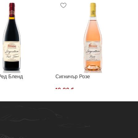
Ред Бленд
Сигничър Розе
€
 В Количката
Добавяне В Количката