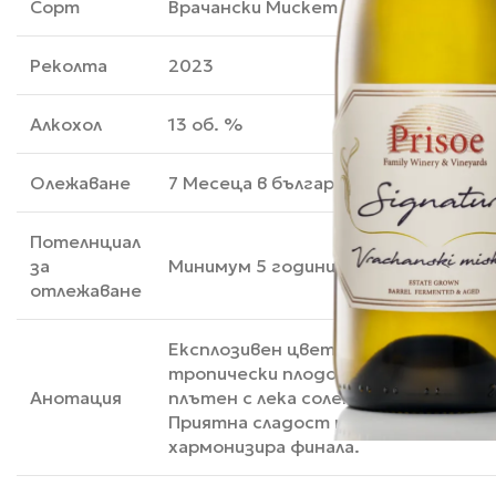
Сорт
Врачански Мискет
Реколта
2023
Алкохол
13 об. %
Олежаване
7 Месеца в български дъбови бъчви
Потелнциал
за
Минимум 5 години
отлежаване
Експлозивен цветист аромат при
тропически плодове. Вкусът е инт
Анотация
плътен с лека соленост и много со
Приятна сладост придава баланс и
хармонизира финала.