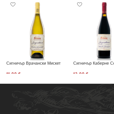
Сигничър Врачански Мискет
Сигничър Каберне С
€
€
Добавяне В Количката
Добавяне В Количка