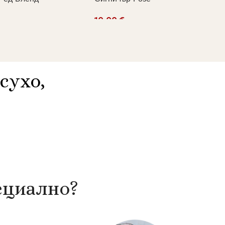
€
 В Количката
Добавяне В Количката
сухо,
ециално
?