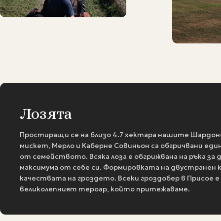
Лозята
Простиращи се на близо 4.7 хектара нашите Шардоне
мискет, Мерло и Каберне Совиньон са обгричвани еди
от семейството. Всяка лоза е обгрижвана на ръка за 
максимума от себе си. Формировката на двустранен 
качествата на гроздето. Всеки гроздобер в Присое е 
великолепният тероар, който притежаваме.