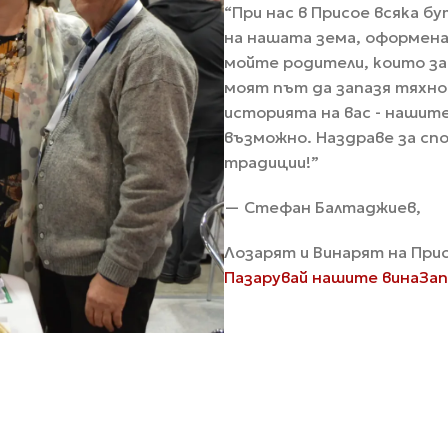
“При нас в Присое всяка б
на нашата зема, оформена
мойте родители, които з
моят път да запазя тяхно
историята на вас - нашит
възможно. Наздраве за сп
традиции!”
— Стефан Балтаджиев,
Лозарят и Винарят на При
Пазарувай нашите вина
Зап