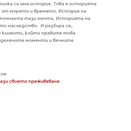
утилка си има история. Това е историята
 от морето и времето. История на
апочнахта тази мечта. Историята на
то наследство. И разбира се,
е клиенти, който правите това
оделените моменти и вечните
сое
ази своето преживяване