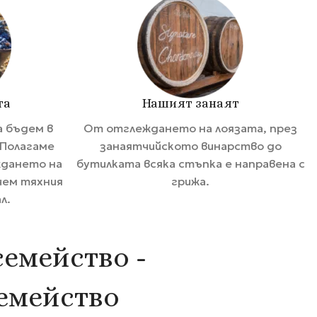
та
Нашият занаят
а бъдем в
От отглеждането на лоязата, през
 Полагаме
занаятчийското винарство до
ждането на
бутилката всяка стъпка е направена с
чем тяхния
грижа.
л.
семейство -
семейство