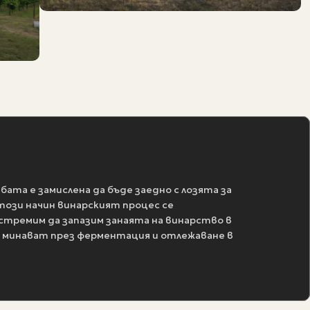
бата е замислена да бъде заедно с лозята за
 този начин винарският процес се
 стремим да запазим занаята на винарство в
а минават през ферментация и отлежаване в