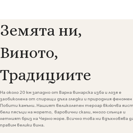
Земята ни,
Виното,
Традициите
На около 20 км западно от Варна винарска изба и лозя е
заобиколена от спиращи дъха гледки и природния феномен
Побити камъни. Нашият великолепен тероар включва яис
бели пясъци на морето, варовични скали, много слънце и
летният бриз на Черно море. Всично това ни вдъхновява д
правим велики вина.