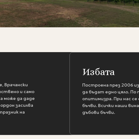
Избата
, Врачански
Построена през 2006 из
нствено и само
да бъдат едно цяло. По
да може да даде
опитимизра. При нас се
кордон засилва
бъчви. Всички наши вин
празник на
дъбови бъчви.