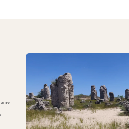
тите
а