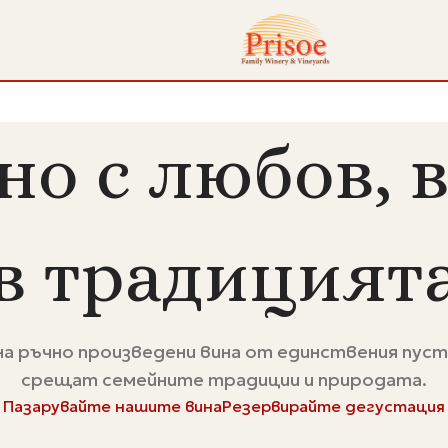
но с любов, 
в традицият
на ръчно произведени вина от единствения пусти
срещат семейните традиции и природата.
Пазарувайте нашите вина
Резервирайте дегустация