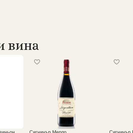
и вина
виньон
Сигничър Мерло
Сигничър 