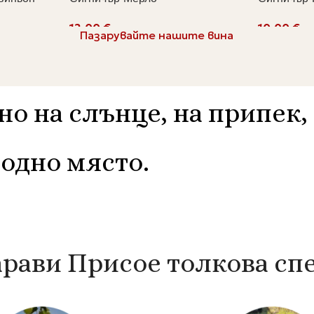
€
€
Пазарувайте нашите вина
Добавяне В Количката
Добавяне
но на
слънце, на припек, 
одно място.
арави Присое толкова сп