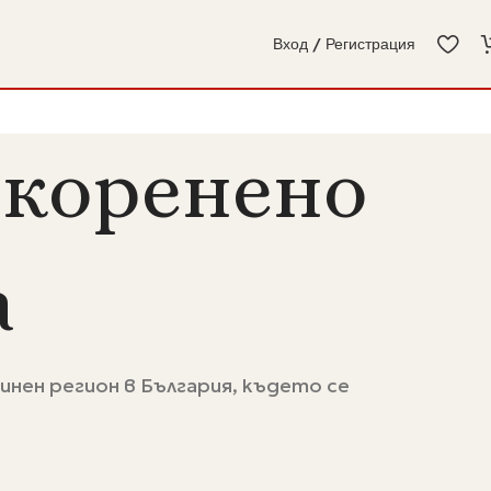
Вход / Регистрация
вкоренено
а
нен регион в България, където се