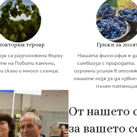
повторим тероар
Грижи за лозя
зя са разположени върху
Нашата философия е д
те на Побити камъни,
симбиоза с природата.
и скали и много слънце.
огромни усилия в отгле
нашите лозя за да извле
пълен потенциа
От нашето 
за вашето 