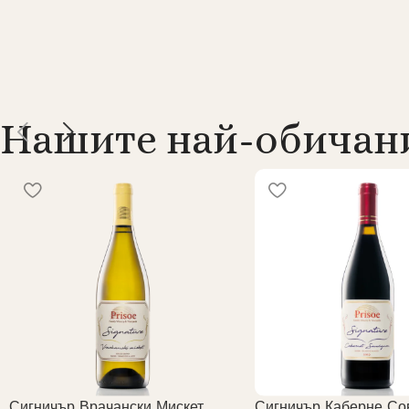
Нашите най-обичан
Сигничър Врачански Мискет
Сигничър Каберне Со