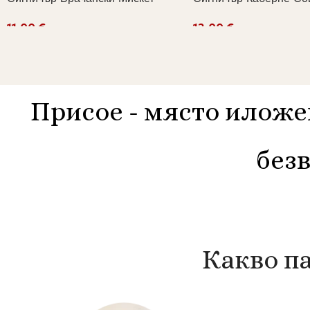
€
€
Добавяне В Количката
Добавяне В Количката
Присое - място иложе
безв
Какво п