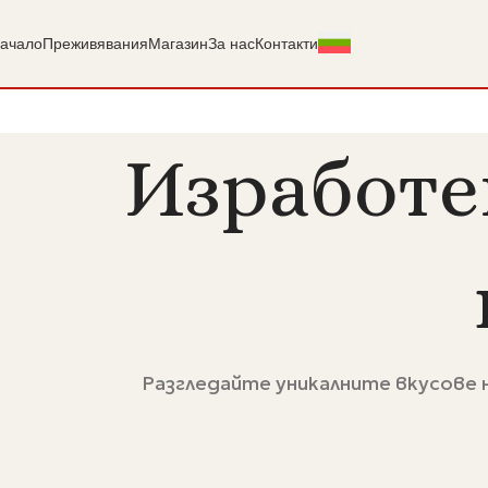
ачало
Преживявания
Магазин
За нас
Контакти
Изработе
Разгледайте уникалните вкусове 