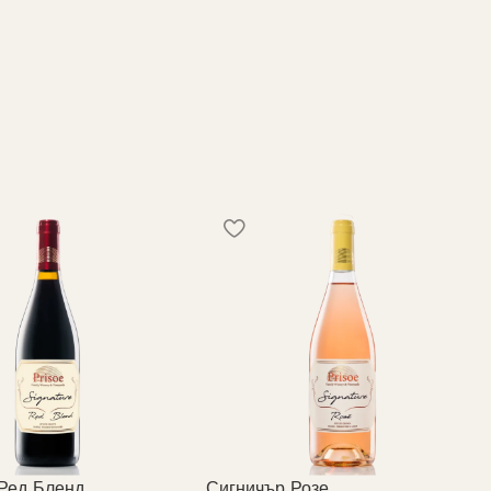
Ред Бленд
Сигничър Розе