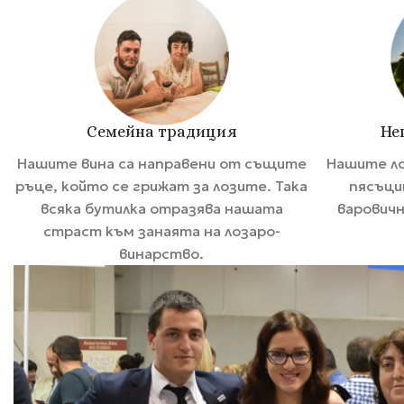
Семейна традиция
Не
Нашите вина са направени от същите
Нашите ло
ръце, който се грижат за лозите. Така
пясъци
всяка бутилка отразява нашата
варовичн
страст към занаята на лозаро-
винарство.