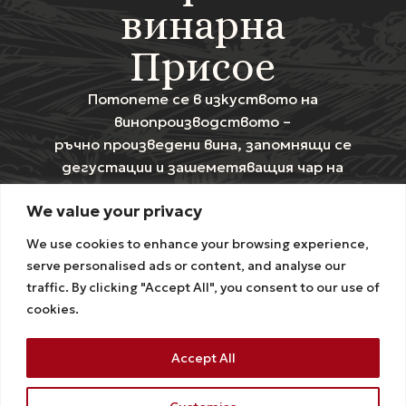
винарна
Присое
Потопете се в изкуството на
винопроизводството –
ръчно произведени вина, запомнящи се
дегустации и зашеметяващия чар на
нашите лозя.
We value your privacy
Свържете се с нас
We use cookies to enhance your browsing experience,
serve personalised ads or content, and analyse our
traffic. By clicking "Accept All", you consent to our use of
Последвайте ни в
cookies.
Accept All
НАЧАЛО
ПРЕЖИВЯВАНИЯ
МАГАЗИН
ЗА НАС
КОНТАКТИ